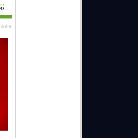
ача
017