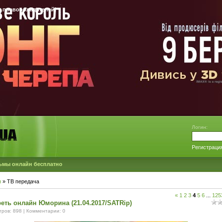
 правообладателей!
Логин:
Регистраци
льмы онлайн бесплатно
я
»
ТВ передача
«
1
2
3
4
5
6
...
125
еть онлайн Юморина (21.04.2017/SATRip)
ров: 898 | Комментарии: 0