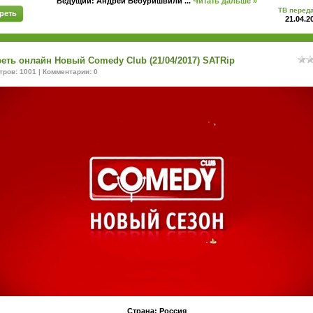
Ведущий: Андрей Бебуришвили
...
Читать дальше »
ТВ перед
реть
21.04.2
еть онлайн Новый Comedy Club (21/04/2017) SATRip
ров: 1001 | Комментарии: 0
Страна: Россия