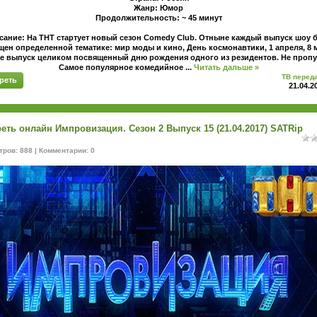
Жанр: Юмор
Продолжительность: ~ 45 минут
сание: На ТНТ стартует новый сезон Comedy Club. Отныне каждый выпуск шоу б
ен определенной тематике: мир моды и кино, День космонавтики, 1 апреля, 8 
е выпуск целиком посвященный дню рождения одного из резидентов. Не пропу
Самое популярное комедийное
...
Читать дальше »
ТВ перед
реть
21.04.2
еть онлайн Импровизация. Сезон 2 Выпуск 15 (21.04.2017) SATRip
ров: 888 | Комментарии: 0