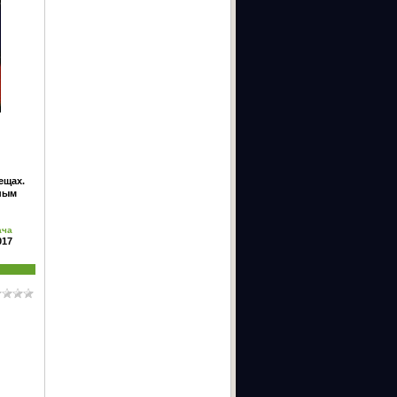
ещах.
зным
ача
017