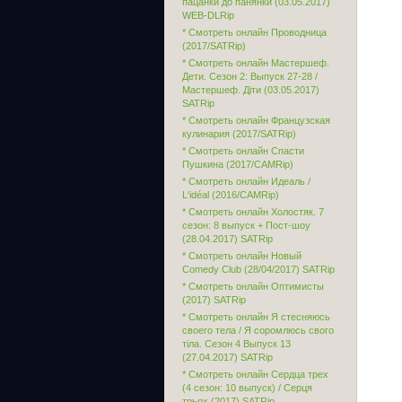
пацанки до панянки (03.05.2017)
WEB-DLRip
* Смотреть онлайн Проводница
(2017/SATRip)
* Смотреть онлайн Мастершеф.
Дети. Сезон 2: Выпуск 27-28 /
Мастершеф. Діти (03.05.2017)
SATRip
* Смотреть онлайн Французская
кулинария (2017/SATRip)
* Смотреть онлайн Спасти
Пушкина (2017/CAMRip)
* Смотреть онлайн Идеаль /
L'idéal (2016/CAMRip)
* Смотреть онлайн Холостяк. 7
сезон: 8 выпуск + Пост-шоу
(28.04.2017) SATRip
* Смотреть онлайн Новый
Comedy Club (28/04/2017) SATRip
* Смотреть онлайн Оптимисты
(2017) SATRip
* Смотреть онлайн Я стесняюсь
своего тела / Я соромлюсь свого
тіла. Сезон 4 Выпуск 13
(27.04.2017) SATRip
* Смотреть онлайн Сердца трех
(4 сезон: 10 выпуск) / Серця
трьох (2017) SATRip