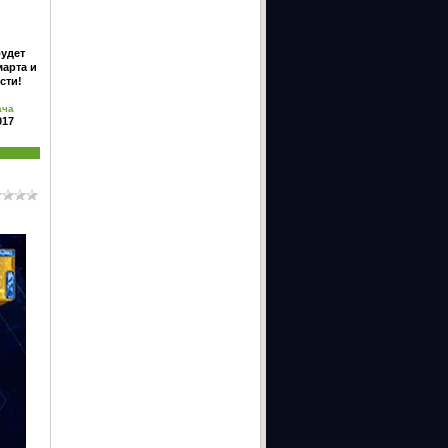
удет
марта и
сти!
ача
017