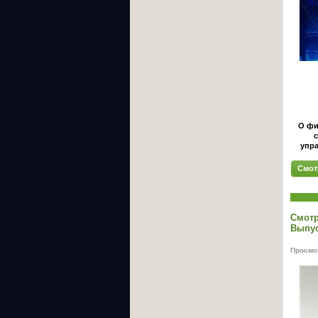
О фи
с
упра
Смот
Смотр
Выпус
Просмот