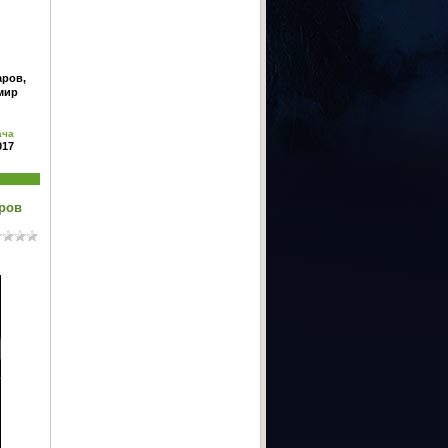
аров,
мир
ача
017
ров