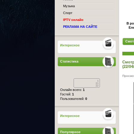
Музыка
Спорт
IPTV онлайн
В ро
РЕКЛАМА НА САЙТЕ
Ел
Смот
Интересное
Статистика
Смотр
(22/04
Просмот
Онлайн всего:
1
Гостей:
1
Пользователей:
0
Интересное
Популярное