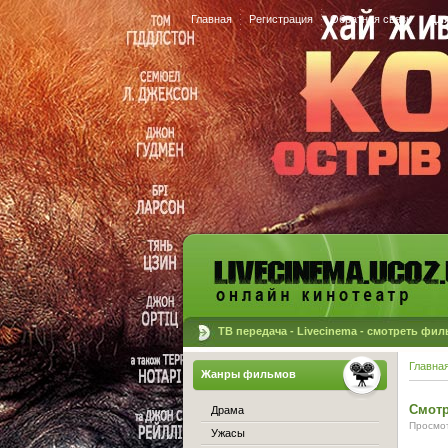
Главная
Регистрация
Обратная связь
Для
ТВ передача - Livecinema - смотреть фи
Главна
Жанры фильмов
Смотр
Драма
Просмот
Ужасы