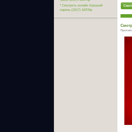
* Смотреть онлайн Хороший
Смот
парень (2017) SATRip
Смотр
Просмот