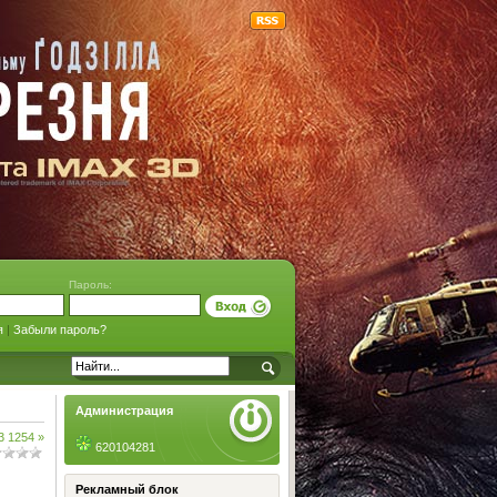
Пароль:
я
|
Забыли пароль?
Администрация
3
1254
»
620104281
Рекламный блок