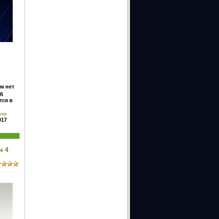
м нет
од
тся в
ача
017
н 4