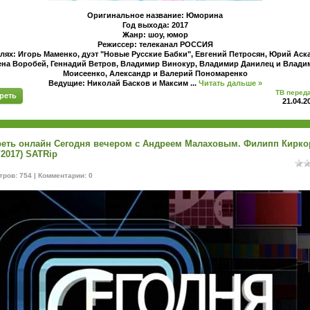
Оригинальное название: Юморина
Год выхода: 2017
Жанр: шоу, юмор
Режиссер: телеканал РОССИЯ
лях: Игорь Маменко, дуэт "Новые Русские Бабки", Евгений Петросян, Юрий Аск
ена Воробей, Геннадий Ветров, Владимир Винокур, Владимир Данилец и Влади
Моисеенко, Александр и Валерий Пономаренко
Ведущие: Николай Басков и Максим
...
Читать дальше »
ТВ перед
реть
21.04.2
еть онлайн Сегодня вечером с Андреем Малаховым. Филипп Кирко
/2017) SATRip
ров: 754 | Комментарии: 0