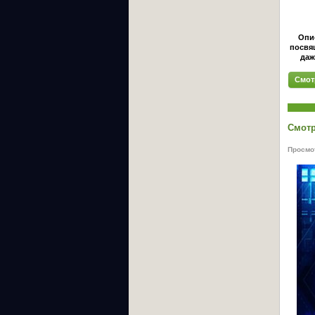
Опи
посвящ
даж
Смот
Смотр
Просмот