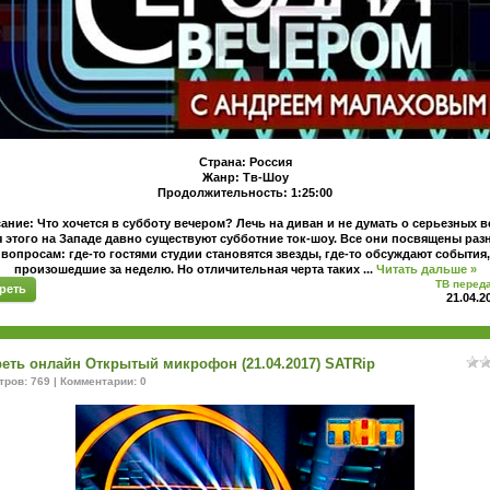
Страна: Россия
Жанр: Тв-Шоу
Продолжительность: 1:25:00
ание: Что хочется в субботу вечером? Лечь на диван и не думать о серьезных в
 этого на Западе давно существуют субботние ток-шоу. Все они посвящены ра
вопросам: где-то гостями студии становятся звезды, где-то обсуждают события,
произошедшие за неделю. Но отличительная черта таких
...
Читать дальше »
ТВ перед
реть
21.04.2
еть онлайн Открытый микрофон (21.04.2017) SATRip
ров: 769 | Комментарии: 0