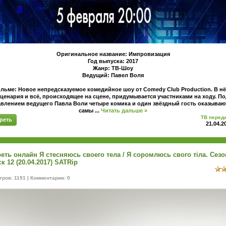
Оригинальное название: Импровизация
Год выпуска: 2017
Жанр: ТВ-Шоу
Ведущий: Павел Воля
льме: Новое непредсказуемое комедийное шоу от Comedy Club Production. В нё
ценария и всё, происходящее на сцене, придумывается участниками на ходу. П
влением ведущего Павла Воли четыре комика и один звёздный гость оказываю
самы
...
Читать дальше »
ТВ перед
реть
21.04.2
еть онлайн Я стесняюсь своего тела / Я соромлюсь свого тіла. Сезо
к 12 (20.04.2017) SATRip
ров: 1191 | Комментарии: 0