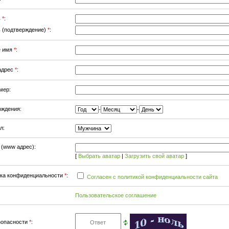
ь
*
:
 (подтверждение)
*
:
е имя
*
:
 адрес
*
:
мер:
ождения:
-
-
л:
р
(www адрес)
:
[
Выбрать аватар
|
Загрузить свой аватар
]
ка конфиденциальности
*
:
Согласен с политикой конфиденциальности сайта
Пользовательское соглашение
зопасности
*
: