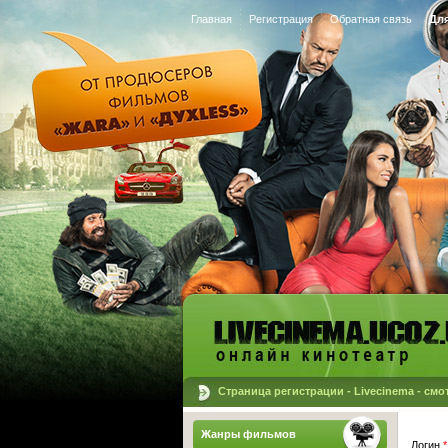
Главная
Регистрация
Обратная связь
Для
Страница регистрации - Livecinema - с
Жанры фильмов
Логин
*