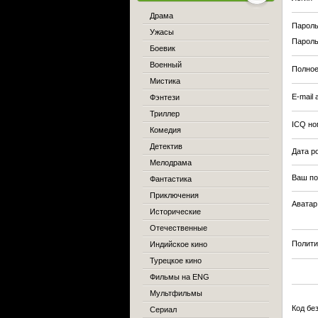
Драма
Парол
Ужасы
Пароль
Боевик
Военный
Полно
Мистика
E-mail
Фэнтези
Триллер
ICQ но
Комедия
Детектив
Дата р
Мелодрама
Ваш по
Фантастика
Приключения
Авата
Исторические
Отечественные
Полити
Индийское кино
Турецкое кино
Фильмы на ENG
Мультфильмы
Код бе
Сериал