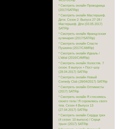
WEB-DLRip
* Смотреть онлайн Проводница
(2017/SATRip)
* Смотреть онлайн Мастершеф.
Дети. Сезон 2: Выпуск 27-28 /
Мастершеф. Діти (03.05.2017)
SATRip
* Смотреть онлайн Французская
кулинария (2017/SATRip)
* Смотреть онлайн Спасти
Пушкина (2017/CAMRip)
* Смотреть онлайн Идеаль /
L'idéal (2016/CAMRip)
* Смотреть онлайн Холостяк. 7
сезон: 8 выпуск + Пост-шоу
(28.04.2017) SATRip
* Смотреть онлайн Новый
Comedy Club (28/04/2017) SATRip
* Смотреть онлайн Оптимисты
(2017) SATRip
* Смотреть онлайн Я стесняюсь
своего тела / Я соромлюсь свого
тіла. Сезон 4 Выпуск 13
(27.04.2017) SATRip
* Смотреть онлайн Сердца трех
(4 сезон: 10 выпуск) / Серця
трьох (2017) SATRip