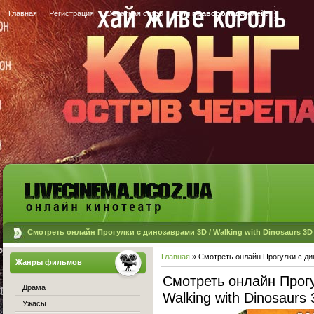
Главная
Регистрация
Обратная связь
Для правообладателей!
Смотреть онлайн Прогулки с динозаврами 3D / Walking with Dinosaurs 3D (
Главная
» Смотреть онлайн Прогулки с дин
Жанры фильмов
Смотреть онлайн Прогу
Драма
Walking with Dinosaurs
Ужасы