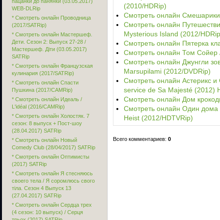
пацанки до панянки (03.05.2017)
(2010/HDRip)
WEB-DLRip
Смотреть онлайн Смешарики.
* Смотреть онлайн Проводница
Смотреть онлайн Путешествие
(2017/SATRip)
Mysterious Island (2012/HDRip
* Смотреть онлайн Мастершеф.
Дети. Сезон 2: Выпуск 27-28 /
Смотреть онлайн Пятерка кла
Мастершеф. Діти (03.05.2017)
Смотреть онлайн Том Сойер 
SATRip
Смотреть онлайн Джунгли зову
* Смотреть онлайн Французская
Marsupilami (2012/DVDRip)
кулинария (2017/SATRip)
Смотреть онлайн Астерикс и О
* Смотреть онлайн Спасти
service de Sa Majesté (2012)
Пушкина (2017/CAMRip)
Смотреть онлайн Дом крокоди
* Смотреть онлайн Идеаль /
L'idéal (2016/CAMRip)
Смотреть онлайн Один дома 5
* Смотреть онлайн Холостяк. 7
Heist (2012/HDTVRip)
сезон: 8 выпуск + Пост-шоу
(28.04.2017) SATRip
Всего комментариев:
0
* Смотреть онлайн Новый
Comedy Club (28/04/2017) SATRip
* Смотреть онлайн Оптимисты
(2017) SATRip
* Смотреть онлайн Я стесняюсь
своего тела / Я соромлюсь свого
тіла. Сезон 4 Выпуск 13
(27.04.2017) SATRip
* Смотреть онлайн Сердца трех
(4 сезон: 10 выпуск) / Серця
трьох (2017) SATRip