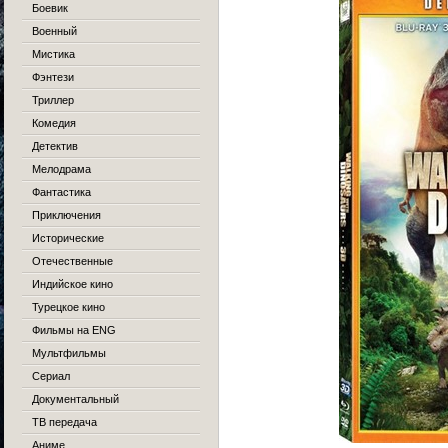
Боевик
Военный
Мистика
Фэнтези
Триллер
Комедия
Детектив
Мелодрама
Фантастика
Приключения
Исторические
Отечественные
Индийское кино
Турецкое кино
Фильмы на ENG
Мультфильмы
Сериал
Документальный
ТВ передача
Аниме