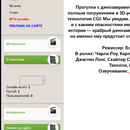
Музыка
Прогулки с динозаврами
Спорт
полным погружением в 3D-р
технологии CGI. Мы увидим,
IPTV онлайн
и с какими опасностями и
РЕКЛАМА НА САЙТЕ
истории — храбрый динозав
но именно ему предстоит с
Интересное
Режиссер: Б
В ролях: Чарли Роу, Карл
Джастин Лонг, Скайлер С
Статистика
Тинсели,
Озвучивание:
Онлайн всего:
1
Гостей:
1
Пользователей:
0
Интересное
Новое на сайте