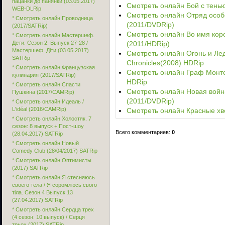
пацанки до панянки (03.05.2017)
Смотреть онлайн Бой с тень
WEB-DLRip
Смотреть онлайн Отряд особо
* Смотреть онлайн Проводница
(2011/DVDRip)
(2017/SATRip)
Смотреть онлайн Во имя корол
* Смотреть онлайн Мастершеф.
Дети. Сезон 2: Выпуск 27-28 /
(2011/HDRip)
Мастершеф. Діти (03.05.2017)
Смотреть онлайн Огонь и Лед:
SATRip
Chronicles(2008) HDRip
* Смотреть онлайн Французская
Смотреть онлайн Граф Монте-К
кулинария (2017/SATRip)
HDRip
* Смотреть онлайн Спасти
Смотреть онлайн Новая война 
Пушкина (2017/CAMRip)
(2011/DVDRip)
* Смотреть онлайн Идеаль /
L'idéal (2016/CAMRip)
Смотреть онлайн Красные xво
* Смотреть онлайн Холостяк. 7
сезон: 8 выпуск + Пост-шоу
Всего комментариев:
0
(28.04.2017) SATRip
* Смотреть онлайн Новый
Comedy Club (28/04/2017) SATRip
* Смотреть онлайн Оптимисты
(2017) SATRip
* Смотреть онлайн Я стесняюсь
своего тела / Я соромлюсь свого
тіла. Сезон 4 Выпуск 13
(27.04.2017) SATRip
* Смотреть онлайн Сердца трех
(4 сезон: 10 выпуск) / Серця
трьох (2017) SATRip