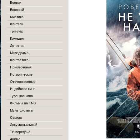
Боевик
Военный
Мистика
Фэнтези
Триллер
Комедия
Детектив
Мелодрама
Фантастика
Приключения
Исторические
Отечественные
Индийское кино
Турецкое кино
Фильмы на ENG
Мультфильмы
Сериал
Документальный
ТВ передача
Аниме