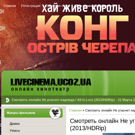
Главная
Регистрация
Обратная связь
Для правообладателей!
Смотреть онлайн Не угаснет надежда / All Is Lost (2013/HDRip) - 21 Марта 
Главная
» Смотреть онлайн Не угаснет наде
Жанры фильмов
Смотреть онлайн Не уга
Драма
(2013/HDRip)
Ужасы