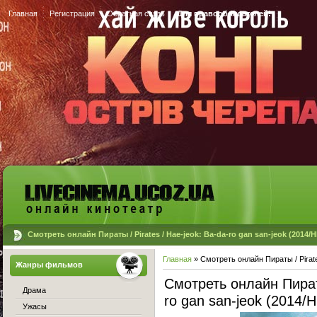
Главная
Регистрация
Обратная связь
Для правообладателей!
Смотреть онлайн Пираты / Pirates / Hae-jeok: Ba-da-ro gan san-jeok (2014/
Главная
» Смотреть онлайн Пираты / Pirate
Жанры фильмов
Смотреть онлайн Пираты
Драма
ro gan san-jeok (2014/
Ужасы