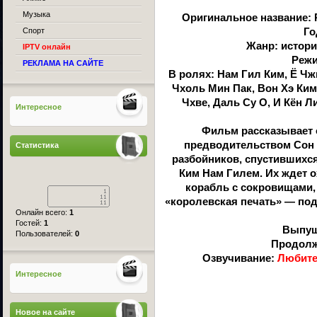
Музыка
Оригинальное название: Pi
Спорт
Го
Жанр: истори
IPTV онлайн
Режи
РЕКЛАМА НА САЙТЕ
В ролях: Нам Гил Ким, Ё Чжи
Чхоль Мин Пак, Вон Хэ Ким
Чхве, Даль Су О, И Кён Л
Интересное
Фильм рассказывает 
предводительством Сон 
Статистика
разбойников, спустившихся
Ким Нам Гилем. Их ждет о
корабль с сокровищами,
«королевская печать» — под
Онлайн всего:
1
Гостей:
1
Выпущ
Пользователей:
0
Продолж
Озвучивание:
Любите
Интересное
Новое на сайте