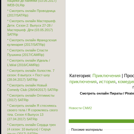
пацанки до панянки (03.05.2017)
WEB-DLRip
* Смотреть онлайн Проводница
(2017/SATRip)
* Смотреть онлайн Мастершеф.
Дети. Сезон 2: Выпуск 27-28 /
Мастершеф. Діти (03.05.2017)
SATRip
* Смотреть онлайн Французская
кулинария (2017/SATRip)
* Смотреть онлайн Спасти
Пушкина (2017/CAMRip)
* Смотреть онлайн Идеаль /
L'idéal (2016/CAMRip)
* Смотреть онлайн Холостяк. 7
сезон: 8 выпуск + Пост-шоу
Категория
:
Приключения
|
Про
(28.04.2017) SATRip
приключения
,
история
,
комеди
* Смотреть онлайн Новый
Comedy Club (28/04/2017) SATRip
Смотреть онлайн Пираты / Pirates
* Смотреть онлайн Оптимисты
(2017) SATRip
* Смотреть онлайн Я стесняюсь
Новости СМИ2
своего тела / Я соромлюсь свого
тіла. Сезон 4 Выпуск 13
(27.04.2017) SATRip
* Смотреть онлайн Сердца трех
(4 сезон: 10 выпуск) / Серця
Похожие материалы
трьох (2017) SATRip