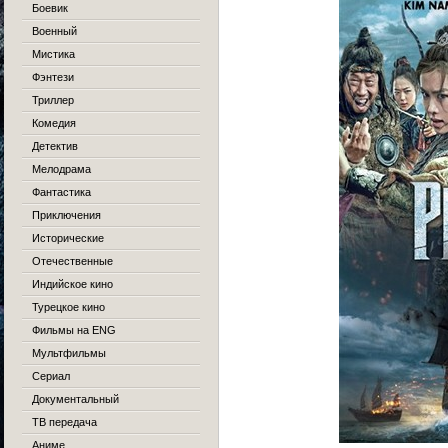
Боевик
Военный
Мистика
Фэнтези
Триллер
Комедия
Детектив
Мелодрама
Фантастика
Приключения
Исторические
Отечественные
Индийское кино
Турецкое кино
Фильмы на ENG
Мультфильмы
Сериал
Документальный
ТВ передача
Аниме