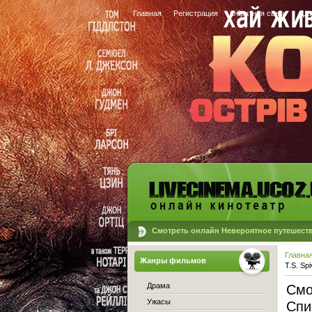
Главная
Регистрация
Обратная связь
Для
Смотреть онлайн Невероятное путешествие
Главна
Жанры фильмов
T.S. Sp
Драма
Смо
Ужасы
Спив