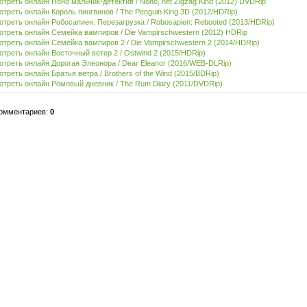
треть онлайн Ноно мальчик-детектив / Nono, het Zigzag Kind (2012) DVDRip
треть онлайн Король пингвинов / The Penguin King 3D (2012/HDRip)
треть онлайн Робосапиен: Перезагрузка / Robosapien: Rebooted (2013/HDRip)
треть онлайн Семейка вампиров / Die Vampirschwestern (2012) HDRip
треть онлайн Семейка вампиров 2 / Die Vampirschwestern 2 (2014/HDRip)
треть онлайн Восточный ветер 2 / Ostwind 2 (2015/HDRip)
треть онлайн Дорогая Элеонора / Dear Eleanor (2016/WEB-DLRip)
треть онлайн Братья ветра / Brothers of the Wind (2015/BDRip)
треть онлайн Ромовый дневник / The Rum Diary (2011/DVDRip)
комментариев:
0