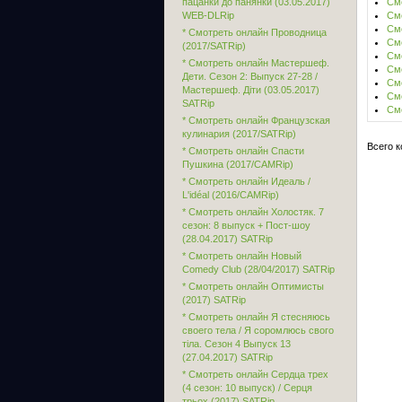
пацанки до панянки (03.05.2017)
Смо
WEB-DLRip
Смо
Смо
* Смотреть онлайн Проводница
Смо
(2017/SATRip)
Смо
* Смотреть онлайн Мастершеф.
Смо
Дети. Сезон 2: Выпуск 27-28 /
Смо
Мастершеф. Діти (03.05.2017)
Смо
SATRip
Смо
* Смотреть онлайн Французская
кулинария (2017/SATRip)
Всего 
* Смотреть онлайн Спасти
Пушкина (2017/CAMRip)
* Смотреть онлайн Идеаль /
L'idéal (2016/CAMRip)
* Смотреть онлайн Холостяк. 7
сезон: 8 выпуск + Пост-шоу
(28.04.2017) SATRip
* Смотреть онлайн Новый
Comedy Club (28/04/2017) SATRip
* Смотреть онлайн Оптимисты
(2017) SATRip
* Смотреть онлайн Я стесняюсь
своего тела / Я соромлюсь свого
тіла. Сезон 4 Выпуск 13
(27.04.2017) SATRip
* Смотреть онлайн Сердца трех
(4 сезон: 10 выпуск) / Серця
трьох (2017) SATRip