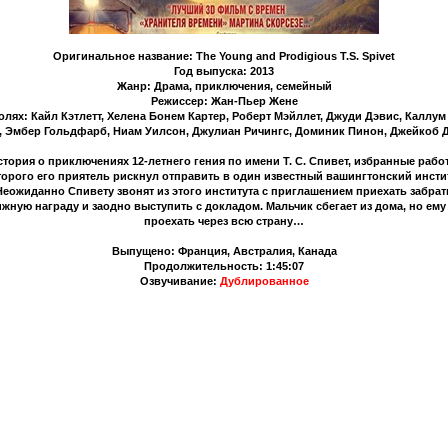
Оригинальное название: The Young and Prodigious T.S. Spivet
Год выпуска: 2013
Жанр: Драма, приключения, семейный
Режиссер: Жан-Пьер Жене
олях: Кайл Кэтлетт, Хелена Бонем Картер, Роберт Мэйллет, Джуди Дэвис, Каллум
, Эмбер Гольдфарб, Ниам Уилсон, Джулиан Ричингс, Доминик Пинон, Джейкоб 
стория о приключениях 12-летнего гения по имени Т. С. Спивет, избранные рабо
торого его приятель рискнул отправить в один известный вашингтонский инстит
Неожиданно Спивету звонят из этого института с приглашением приехать забрат
жную награду и заодно выступить с докладом. Мальчик сбегает из дома, но ем
проехать через всю страну…
Выпущено: Франция, Австралия, Канада
Продолжительность: 1:45:07
Озвучивание:
Дублированное