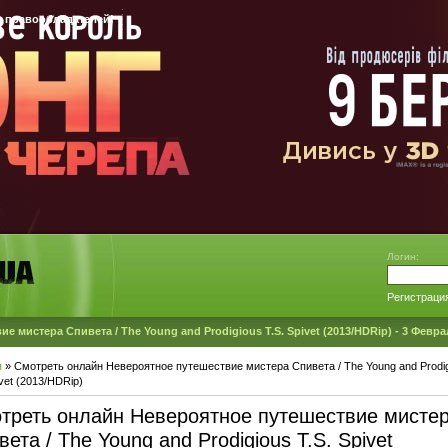
 правообладателей!
Логин:
Регистраци
 мистера Спивета / The Young and Prodigious T.S. Spivet (2013/HDRip) - 3 Февра
я
» Смотреть онлайн Невероятное путешествие мистера Спивета / The Young and Prodi
ivet (2013/HDRip)
треть онлайн Невероятное путешествие мисте
ета / The Young and Prodigious T.S. Spivet