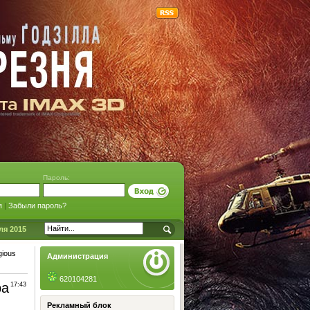
Пароль:
я
|
Забыли пароль?
ля 2015
gious
Администрация
620104281
ра
17:43
Рекламный блок