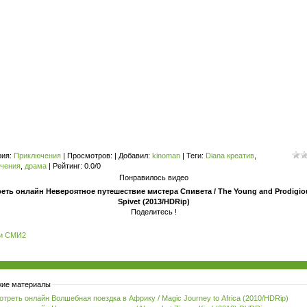
рия
:
Приключения
|
Просмотров
: |
Добавил
:
kinoman
|
Теги
:
Diana креатив
,
чения
,
драма
|
Рейтинг
:
0.0
/
0
Понравилось видео
еть онлайн Невероятное путешествие мистера Спивета / The Young and Prodigiou
Spivet (2013/HDRip)
Поделитесь !
и СМИ2
ие материалы
треть онлайн Волшебная поездка в Африку / Magic Journey to Africa (2010/HDRip)