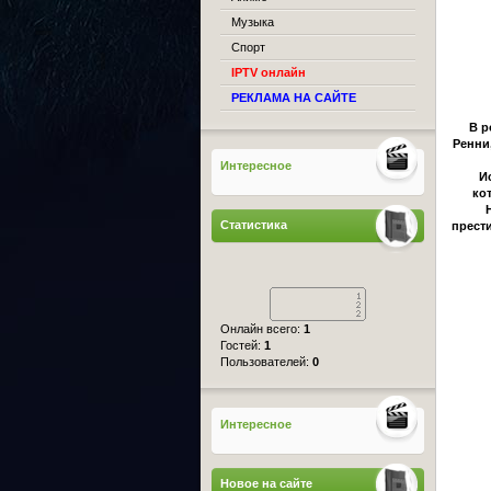
Музыка
Спорт
IPTV онлайн
РЕКЛАМА НА САЙТЕ
В р
Ренни
Интересное
И
ко
Статистика
прести
Онлайн всего:
1
Гостей:
1
Пользователей:
0
Интересное
Новое на сайте