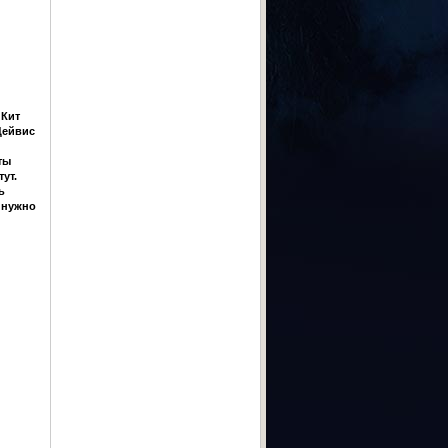
 Кит
Дейвис
ты
ут.
ь
у нужно